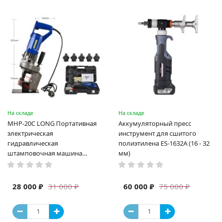
На складе
На складе
MHP-20C LONG Портативная
Аккумуляторный пресс
электрическая
инструмент для сшитого
гидравлическая
полиэтилена ES-1632A (16 - 32
штамповочная машина
мм)
высокая мощность и мощный
выход ручная электрическая
машина
28 000 ₽
60 000 ₽
31 000 ₽
75 000 ₽