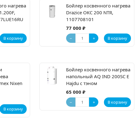
ого нагрева
Бойлер косвенного нагрева
1.200F,
Drazice ОКС 200 NTR,
C07LUE16RU
1107708101
77 000 ₽
−
+
В корзину
В корзину
и
Бойлер косвенного нагрева
рева
напольный AQ IND 200SC E
mex Nixen
Hajdu с тэном
65 000 ₽
−
+
В корзину
В корзину