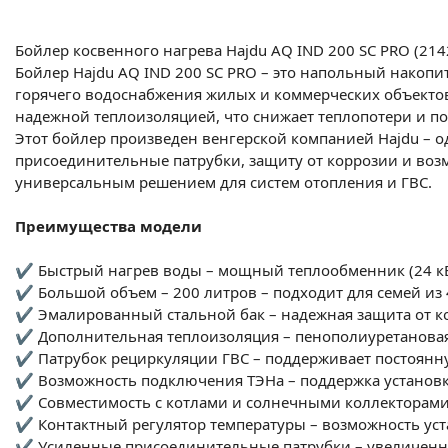
Бойлер косвенного нагрева Hajdu AQ IND 200 SC PRO (21
Бойлер Hajdu AQ IND 200 SC PRO – это напольный накопи
горячего водоснабжения жилых и коммерческих объектов
надежной теплоизоляцией, что снижает теплопотери и п
Этот бойлер произведен венгерской компанией Hajdu – 
присоединительные патрубки, защиту от коррозии и возм
универсальным решением для систем отопления и ГВС.
Преимущества модели
✔ Быстрый нагрев воды – мощный теплообменник (24 кВт
✔ Большой объем – 200 литров – подходит для семей из 
✔ Эмалированный стальной бак – надежная защита от к
✔ Дополнительная теплоизоляция – пенополиуретановая
✔ Патрубок рециркуляции ГВС – поддерживает постоянну
✔ Возможность подключения ТЭНа – поддержка установки
✔ Совместимость с котлами и солнечными коллекторами 
✔ Контактный регулятор температуры – возможность уст
✔ Усиленные присоединительные патрубки – увеличенна