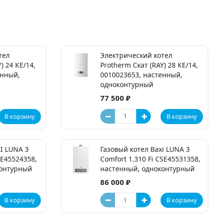
тел
Электрический котел
) 24 КE/14,
Protherm Скат (RAY) 28 КE/14,
енный,
0010023653, настенный,
одноконтурный
77 500 ₽
В корзину
В корзину
I LUNA 3
Газовый котел Baxi LUNA 3
SE45524358,
Comfort 1.310 Fi CSE45531358,
контурный
настенный, одноконтурный
86 000 ₽
В корзину
В корзину