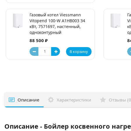
Газовый котел Viessmann
Г
Vitopend 100-W A1HB003 34
V
кВт, 7571697, настенный,
к
одноконтурный
о
88 500 ₽
8
В корзину
Описание
Характеристики
Отзывы (0
Описание - Бойлер косвенного нагре