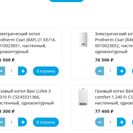
лектрический котел
Электрический ко
rotherm Скат (RAY) 21 КE/14,
Protherm Скат (RAY
010023651, настенный,
0010023652, наст
дноконтурный
одноконтурный
5 500 ₽
76 500 ₽
В корзину
азовый котел Baxi LUNA 3
Газовый котел BAX
.310 Fi CSE45531366,
comfort 1.240 Fi C
астенный, одноконтурный
настенный, одно
8 300 ₽
77 400 ₽
В корзину