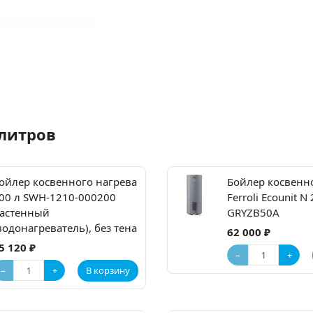
 литров
ойлер косвенного нагрева
Бойлер косвенн
00 л SWH-1210-000200
Ferroli Ecounit N
астенный
GRYZB50A
водонагреватель), без тена
62 000 ₽
5 120 ₽
−
+
−
+
В корзину