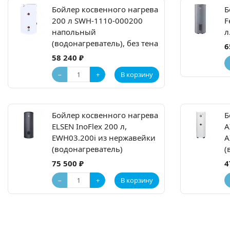
Бойлер косвенного нагрева
Б
200 л SWH-1110-000200
F
напольный
л
(водонагреватель), без тена
6
58 240 ₽
−
+
В корзину
Бойлер косвенного нагрева
Б
ELSEN InoFlex 200 л,
A
EWH03.200i из нержавейки
A
(водонагреватель)
(
75 500 ₽
4
−
+
В корзину