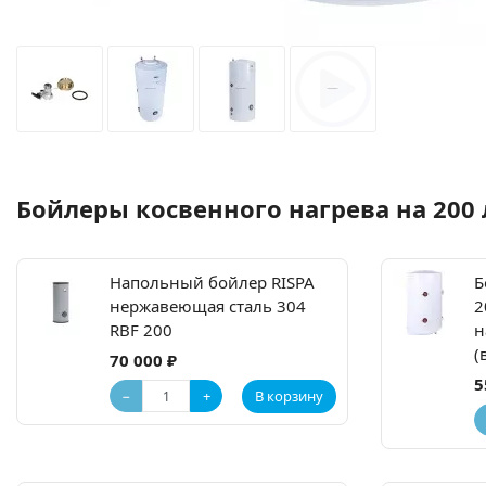
Бойлеры косвенного нагрева на 200
Напольный бойлер RISPA
Б
нержавеющая сталь 304
2
RBF 200
н
(
70 000 ₽
5
−
+
В корзину