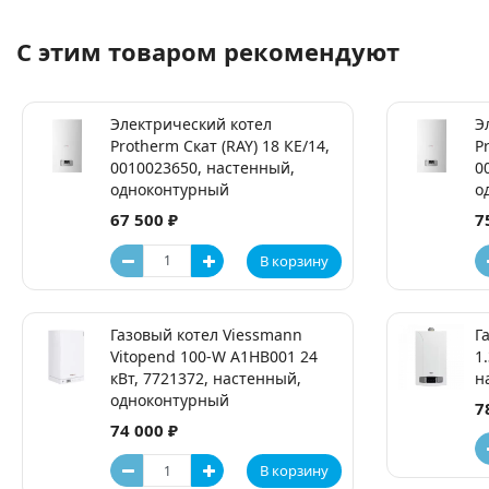
С этим товаром рекомендуют
Электрический котел
Э
Protherm Скат (RAY) 18 КE/14,
P
0010023650, настенный,
0
одноконтурный
о
67 500 ₽
7
В корзину
Газовый котел Viessmann
Г
Vitopend 100-W A1HB001 24
1
кВт, 7721372, настенный,
н
одноконтурный
7
74 000 ₽
В корзину