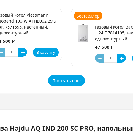
азовый котел Viessmann
Бестселлер
itopend 100-W A1HB002 29.9
Вт, 7571695, настенный,
Газовый котел Baxi
дноконтурный
1.24 F 7814105, н
одноконтурный
4 500 ₽
47 500 ₽
В корзину
Показать еще
)
ва Hajdu AQ IND 200 SC PRO, напольны