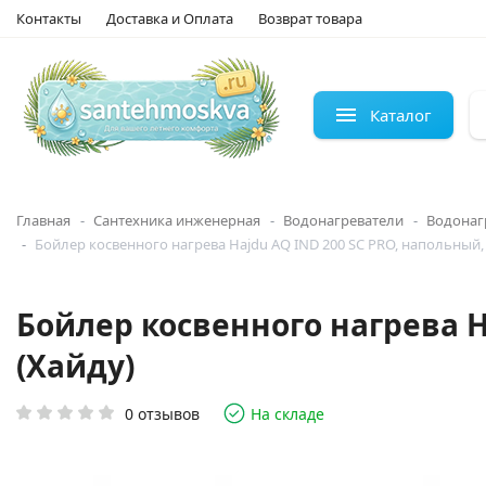
Контакты
Доставка и Оплата
Возврат товара
Каталог
Главная
Сантехника инженерная
Водонагреватели
Водонаг
Бойлер косвенного нагрева Hajdu AQ IND 200 SC PRO, напольный,
Бойлер косвенного нагрева H
(Хайду)
0 отзывов
На складе