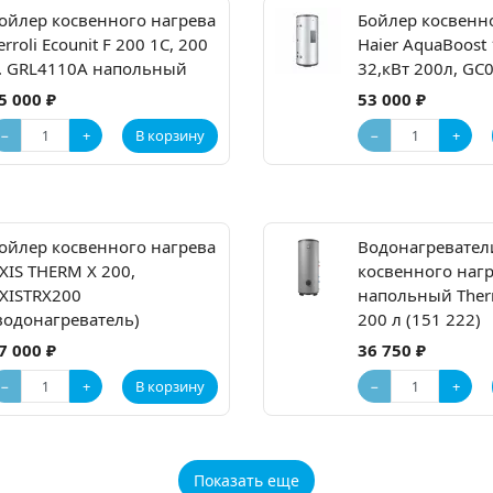
ойлер косвенного нагрева
Бойлер косвенн
erroli Ecounit F 200 1C, 200
Haier AquaBoost 
. GRL4110A напольный
32,кВт 200л, G
5 000 ₽
53 000 ₽
−
+
−
+
В корзину
ойлер косвенного нагрева
Водонагревател
XIS THERM X 200,
косвенного наг
XISTRX200
напольный Ther
водонагреватель)
200 л (151 222)
7 000 ₽
36 750 ₽
−
+
−
+
В корзину
Показать еще