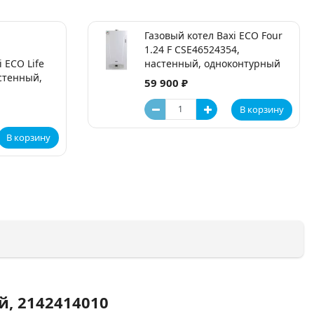
Газовый котел Baxi ECO Four
1.24 F CSE46524354,
 ECO Life
настенный, одноконтурный
астенный,
59 900 ₽
В корзину
В корзину
й, 2142414010