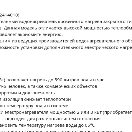
42414010)
тельный водонагреватель косвенного нагрева закрытого т
. Данная модель отличается высокой мощностью теплообмен
озволяет экономить энергию.
одним из ведущих производителей водонагревательного об
ожность установки дополнительного электрического нагрева
) позволяет нагреть до 590 литров воды в час
4-6 человек, а также коммерческих объектов
оррозии и долговечность
 изоляция снижает теплопотери
ю температуру воды в системе
 электронагревателя мощностью 2 или 3 кВт (приобретает
– подходит для различных систем отопления
ановить температуру нагрева воды до 65°C
я толщина металла в местах приварки для надежности