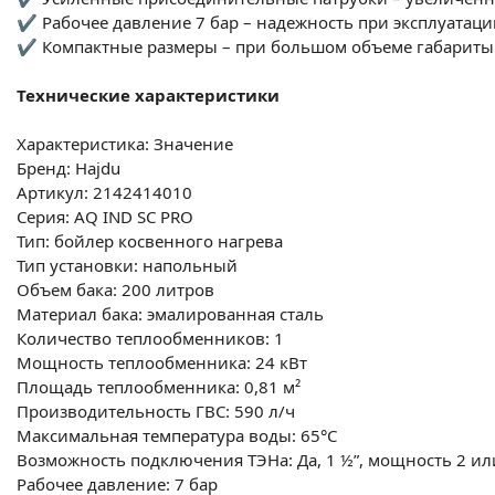
✔ Рабочее давление 7 бар – надежность при эксплуатаци
✔ Компактные размеры – при большом объеме габариты 
Технические характеристики
Характеристика:
Значение
Бренд:
Hajdu
Артикул:
2142414010
Серия:
AQ IND SC PRO
Тип:
бойлер косвенного нагрева
Тип установки:
напольный
Объем бака:
200 литров
Материал бака:
эмалированная сталь
Количество теплообменников:
1
Мощность теплообменника:
24 кВт
Площадь теплообменника:
0,81 м²
Производительность ГВС:
590 л/ч
Максимальная температура воды:
65°C
Возможность подключения ТЭНа:
Да, 1 ½”, мощность 2 и
Рабочее давление:
7 бар