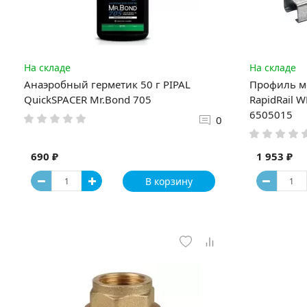
На складе
На складе
Анаэробный герметик 50 г PIPAL
Профиль м
QuickSPACER Mr.Bond 705
RapidRail 
6505015
0
690 ₽
1 953 ₽
В корзину