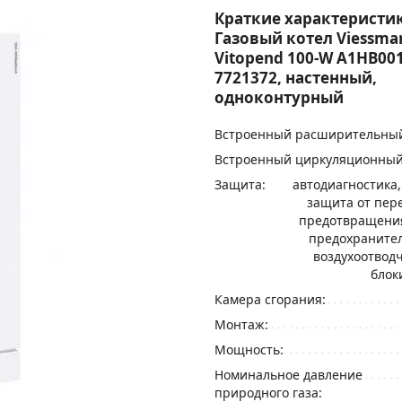
Краткие характеристик
Газовый котел Viessma
Vitopend 100-W A1HB001
7721372, настенный,
одноконтурный
Встроенный расширительный
Встроенный циркуляционный
Защита:
автодиагностика,
защита от пер
предотвращения
предохраните
воздухоотводч
блок
Камера сгорания:
Монтаж:
Мощность:
Номинальное давление
природного газа: