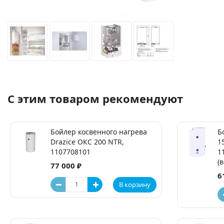
С этим товаром рекомендуют
Бойлер косвенного нагрева
Б
Drazice ОКС 200 NTR,
1
1107708101
1
(
77 000 ₽
6
В корзину