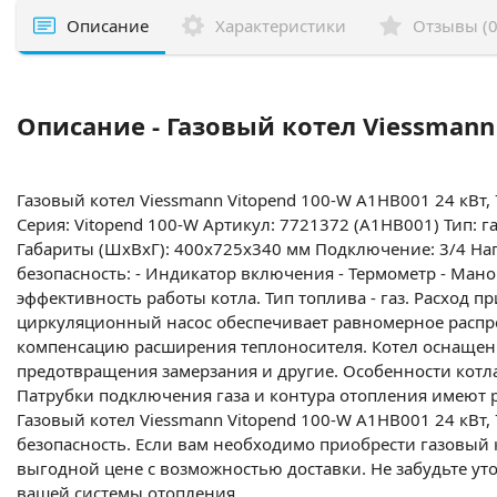
Описание
Характеристики
Отзывы (0
Описание - Газовый котел Viessmann
Газовый котел Viessmann Vitopend 100-W A1HB001 24 кВт,
Серия: Vitopend 100-W Артикул: 7721372 (A1HB001) Тип: г
Габариты (ШхВхГ): 400x725x340 мм Подключение: 3/4 На
безопасность: - Индикатор включения - Термометр - Мано
эффективность работы котла. Тип топлива - газ. Расход пр
циркуляционный насос обеспечивает равномерное распре
компенсацию расширения теплоносителя. Котел оснащен 
предотвращения замерзания и другие. Особенности котл
Патрубки подключения газа и контура отопления имеют р
Газовый котел Viessmann Vitopend 100-W A1HB001 24 кВт
безопасность. Если вам необходимо приобрести газовый к
выгодной цене с возможностью доставки. Не забудьте ут
вашей системы отопления.