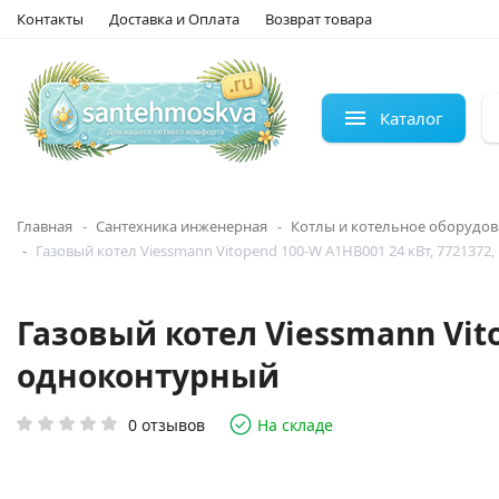
Контакты
Доставка и Оплата
Возврат товара
Каталог
Главная
Сантехника инженерная
Котлы и котельное оборудо
Газовый котел Viessmann Vitopend 100-W A1HB001 24 кВт, 7721372
Газовый котел Viessmann Vito
одноконтурный
0 отзывов
На складе