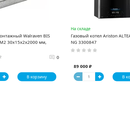
На складе
онтажный Walraven BIS
Газовый котел Ariston ALTEA
WM2 30x15х2х2000 мм,
NG 3300847
0
89 000 ₽
В корзину
В к