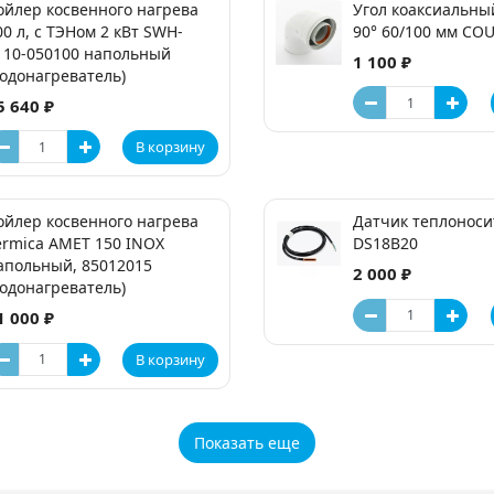
ойлер косвенного нагрева
Угол коаксиальны
00 л, с ТЭНом 2 кВт SWH-
90° 60/100 мм CO
110-050100 напольный
1 100 ₽
водонагреватель)
5 640 ₽
В корзину
ойлер косвенного нагрева
Датчик теплоноси
ermica AMET 150 INOX
DS18B20
апольный, 85012015
2 000 ₽
водонагреватель)
1 000 ₽
В корзину
Показать еще