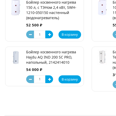
Бойлер косвенного нагрева
Б
150 л, с ТЭНом 2,4 кВт, SWH-
1
1210-050150 настенный
1
(водонагреватель)
(
52 500 ₽
5
В корзину
Бойлер косвенного нагрева
Б
Hajdu AQ IND 200 SC PRO,
T
напольный, 2142414010
н
(
54 000 ₽
3
В корзину