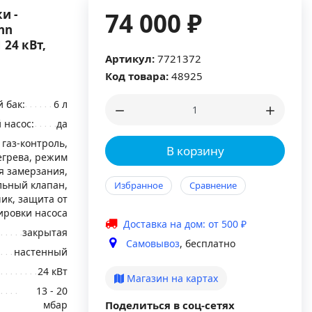
и -
74 000 ₽
nn
 24 кВт,
Артикул:
7721372
Код товара:
48925
 бак:
6 л
 насос:
да
 газ-контроль,
В корзину
егрева, режим
 замерзания,
льный клапан,
Избранное
Сравнение
ик, защита от
ировки насоса
Доставка на дом: от 500 ₽
закрытая
Самовывоз
, бесплатно
настенный
24 кВт
Магазин на картах
13 - 20
мбар
Поделиться в соц-сетях