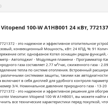
)
 Vitopend 100-W A1HB001 24 кВт, 7721
 7721372 - это надежное и эффективное отопительное устро
азовый, конвекционный Мощность, кВт: 24 КПД, %: 91 Количес
пряжение сети: однофазное Котел оснащен рядом функций,
метр - Автоподжиг - Модуляция пламени - Программатор Кам
иродного газа составляет 2.77 м³/час, сжиженного газа - 2.
деление тепла по системе отопления. Встроенный расшир
различными системами защиты, такими как автодиагностика
а включают в себя дисплей для удобного контроля параме
азмер 3/4. Номинальное давление природного газа - 13-20 
, 7721372 - это надежное и эффективное решение для обог
отёл Viessmann Vitopend 100-W A1HB001, вы можете найти е
очнить все технические характеристики перед покупкой, чт