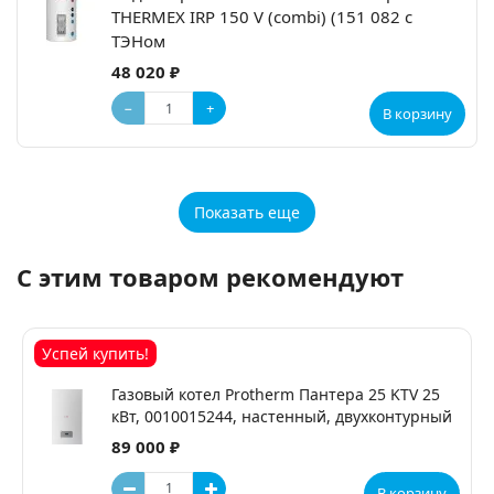
THERMEX IRP 150 V (combi) (151 082 с
ТЭНом
48 020 ₽
−
+
В корзину
Показать еще
С этим товаром рекомендуют
Успей купить!
Газовый котел Protherm Пантера 25 KТV 25
кВт, 0010015244, настенный, двухконтурный
89 000 ₽
В корзину