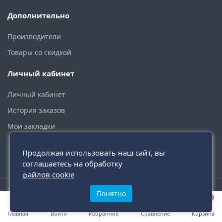
Дополнительно
Производители
Товары со скидкой
Личный кабинет
Личный кабинет
История заказов
Мои закладки
Продолжая использовать наш сайт, вы
соглашаетесь на обработку
файлов cookie
2015 - 2026 © santehmoskva.ru — интернет-магазин сантехники
Понятно
0
0
0
инженерной и бытовой.
Главная
Войти
Избранное
Сравнение
Корзина