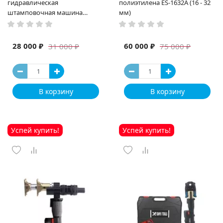
гидравлическая
полиэтилена ES-1632A (16 - 32
штамповочная машина
мм)
высокая мощность и мощный
выход ручная электрическая
машина
28 000 ₽
60 000 ₽
31 000 ₽
75 000 ₽
В корзину
В корзину
Успей купить!
Успей купить!