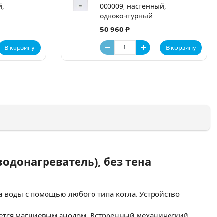
й,
000009, настенный,
одноконтурный
50 960 ₽
В корзину
В корзину
водонагреватель), без тена
а воды с помощью любого типа котла. Устройство
вается магниевым анодом. Встроенный механический