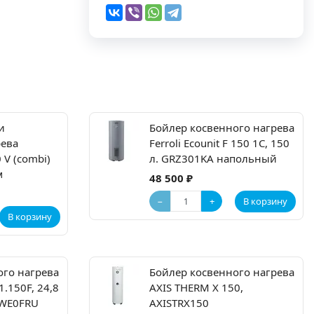
и
Бойлер косвенного нагрева
рева
Ferroli Ecounit F 150 1C, 150
 V (combi)
л. GRZ301KA напольный
м
48 500 ₽
−
+
В корзину
В корзину
ого нагрева
Бойлер косвенного нагрева
1.150F, 24,8
AXIS THERM X 150,
LWE0FRU
AXISTRX150