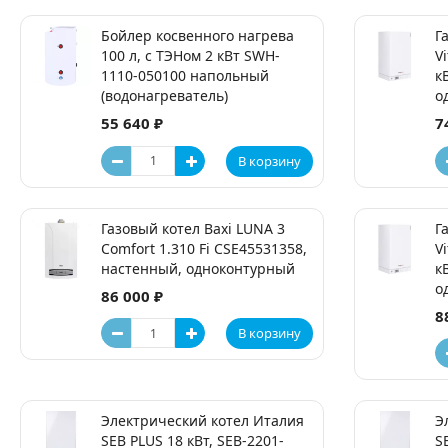
Бойлер косвенного нагрева
Г
100 л, с ТЭНом 2 кВт SWH-
V
1110-050100 напольный
к
(водонагреватель)
о
55 640 ₽
7
В корзину
Газовый котел Baxi LUNA 3
Г
Comfort 1.310 Fi CSE45531358,
V
настенный, одноконтурный
к
о
86 000 ₽
8
В корзину
Электрический котел Италия
Э
SEB PLUS 18 кВт, SEB-2201-
S