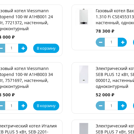
азовый котел Viessmann
Газовый котел Bax
itopend 100-W A1HB001 24
1.310 Fi CSE455313
Вт, 7721372, настенный,
настенный, одно
дноконтурный
78 300 ₽
4 000 ₽
В корзину
азовый котел Viessmann
Электрический ко
itopend 100-W A1HB003 34
SEB PLUS 12 кВт, S
Вт, 7571697, настенный,
000012, настенны
дноконтурный
одноконтурный
8 500 ₽
52 000 ₽
В корзину
лектрический котел Италия
Электрический ко
EB PLUS 5 кВт, SEB-2201-
SEB PLUS 7 кВт, SE