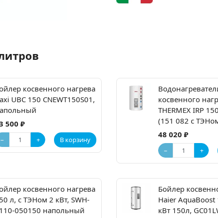
 литров
ойлер косвенного нагрева
Водонагревател
axi UBC 150 CNEWT150S01,
косвенного наг
апольный
THERMEX IRP 150
(151 082 с ТЭНо
3 500 ₽
48 020 ₽
−
+
В корзину
−
+
ойлер косвенного нагрева
Бойлер косвенн
50 л, с ТЭНом 2 кВт, SWH-
Haier AquaBoost 
110-050150 напольный
кВт 150л, GC01