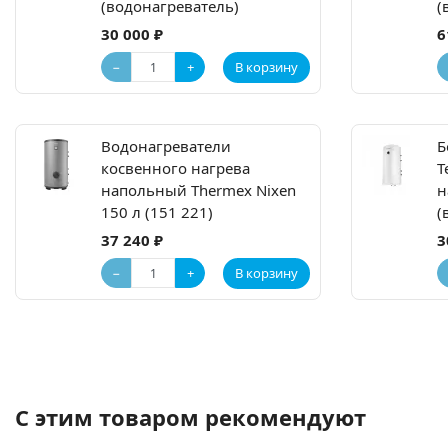
(водонагреватель)
(
30 000 ₽
6
−
+
В корзину
Водонагреватели
Б
косвенного нагрева
T
напольный Thermex Nixen
н
150 л (151 221)
(
37 240 ₽
3
−
+
В корзину
С этим товаром рекомендуют