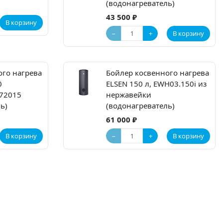
(водонагреватель)
43 500 ₽
В корзину
−
+
В корзину
ого нагрева
Бойлер косвенного нагрева
0
ELSEN 150 л, EWH03.150i из
72015
нержавейки
ь)
(водонагреватель)
61 000 ₽
−
+
В корзину
В корзину