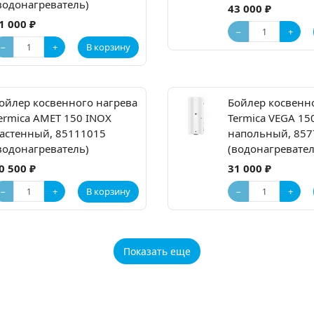
водонагреватель)
43 000 ₽
1 000 ₽
−
+
−
+
В корзину
ойлер косвенного нагрева
Бойлер косвенн
ermica AMET 150 INOХ
Termica VEGA 15
астенный, 85111015
напольный, 857
водонагреватель)
(водонагревател
0 500 ₽
31 000 ₽
−
+
−
+
В корзину
Показать еще