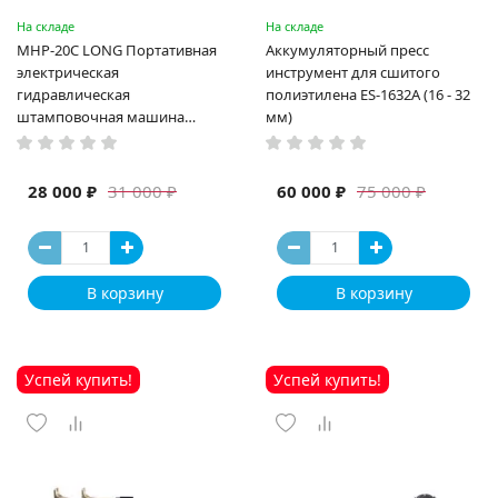
На складе
На складе
MHP-20C LONG Портативная
Аккумуляторный пресс
электрическая
инструмент для сшитого
гидравлическая
полиэтилена ES-1632A (16 - 32
штамповочная машина
мм)
высокая мощность и мощный
выход ручная электрическая
машина
28 000 ₽
60 000 ₽
31 000 ₽
75 000 ₽
В корзину
В корзину
Успей купить!
Успей купить!