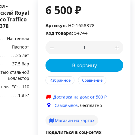
и -
6 500 ₽
ский Royal
co Traffico
Артикул:
НС-1658378
8378
Код товара:
54744
Настенная
Паспорт
25 лет
37.5 бар
В корзину
стью стальной
коллектор
Избранное
Сравнение
еля, °C:
110
1.8 кг
Доставка на дом: от 500 ₽
Самовывоз
, бесплатно
Магазин на картах
Поделиться в соц-сетях