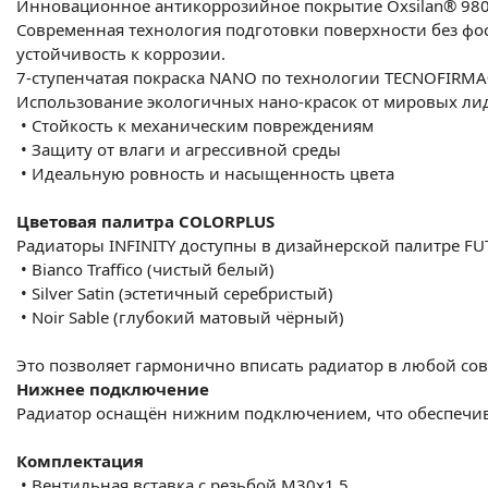
Инновационное антикоррозийное покрытие Oxsilan® 98
Современная технология подготовки поверхности без фо
устойчивость к коррозии.
7-ступенчатая покраска NANO по технологии TECNOFIRM
Использование экологичных нано-красок от мировых лидер
•
Стойкость к механическим повреждениям
•
Защиту от влаги и агрессивной среды
•
Идеальную ровность и насыщенность цвета
Цветовая палитра COLORPLUS
Радиаторы INFINITY доступны в дизайнерской палитре FU
•
Bianco Traffico (чистый белый)
•
Silver Satin (эстетичный серебристый)
•
Noir Sable (глубокий матовый чёрный)
Это позволяет гармонично вписать радиатор в любой со
Нижнее подключение
Радиатор оснащён нижним подключением, что обеспечив
Комплектация
•
Вентильная вставка с резьбой M30x1,5