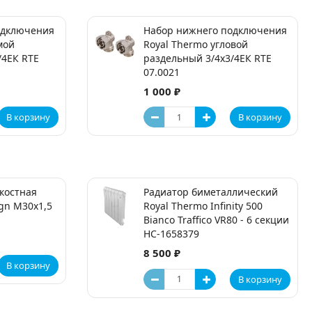
одключения
Набор нижнего подключения
мой
Royal Thermo угловой
/4ЕК RTE
раздельный 3/4х3/4ЕК RTE
07.0021
1 000 ₽
В корзину
В корзину
костная
Радиатор биметаллический
gn М30х1,5
Royal Thermo Infinity 500
Bianco Traffico VR80 - 6 секции
НС-1658379
8 500 ₽
В корзину
В корзину