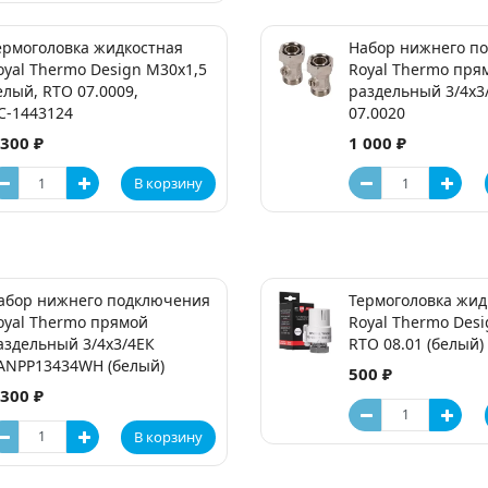
ермоголовка жидкостная
Набор нижнего п
oyal Thermo Design M30x1,5
Royal Thermo пря
елый, RTO 07.0009,
раздельный 3/4х3
С-1443124
07.0020
 300 ₽
1 000 ₽
В корзину
абор нижнего подключения
Термоголовка жид
oyal Thermo прямой
Royal Thermo Desi
аздельный 3/4х3/4ЕК
RTO 08.01 (белый)
ANPP13434WH (белый)
500 ₽
 300 ₽
В корзину