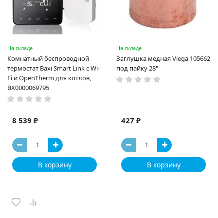
На складе
На складе
Комнатный беспроводной
Заглушка медная Viega 105662
термостат Baxi Smart Link c Wi-
под пайку 28"
Fi и OpenTherm для котлов,
BX0000069795
8 539 ₽
427 ₽
В корзину
В корзину