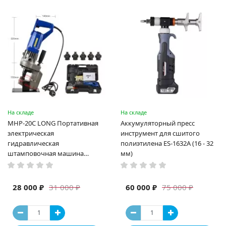
На складе
На складе
MHP-20C LONG Портативная
Аккумуляторный пресс
электрическая
инструмент для сшитого
гидравлическая
полиэтилена ES-1632A (16 - 32
штамповочная машина
мм)
высокая мощность и мощный
выход ручная электрическая
машина
28 000 ₽
60 000 ₽
31 000 ₽
75 000 ₽