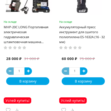
На складе
На складе
MHP-20C LONG Портативная
Аккумуляторный пресс
электрическая
инструмент для сшитого
гидравлическая
полиэтилена ES-1632A (16 - 32
штамповочная машина
мм)
высокая мощность и мощный
выход ручная электрическая
машина
28 000 ₽
60 000 ₽
31 000 ₽
75 000 ₽
В корзину
В корзину
Успей купить!
Успей купить!