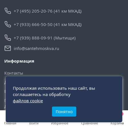
+7 (495) 205-20-76 (41 км МКАД)
+7 (933) 666-50-50 (41 км МКАД)
+7 (939) 888-09-91 (Мытищи)
info@santehmoskva.ru
Информация
Контакты
Доставка и Оплата
Продолжая использовать наш сайт, вы
Возврат товара
соглашаетесь на обработку
Публичная оферта и конфиденциальность персональных
файлов cookie
данных
Понятно
0
0
0
Служба поддержки
Главная
Войти
Избранное
Сравнение
Корзина